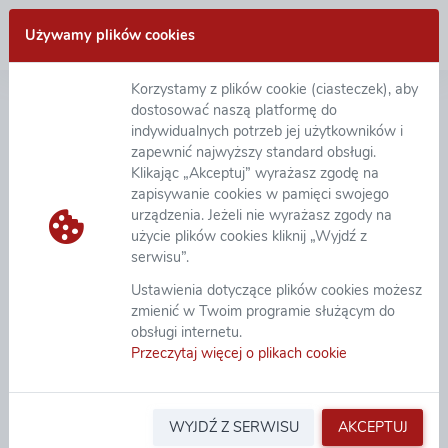
Zaloguj się
Używamy plików cookies
Korzystamy z plików cookie (ciasteczek), aby
Deklaracja dostępności
dostosować naszą platformę do
indywidualnych potrzeb jej użytkowników i
zapewnić najwyższy standard obsługi.
GK eB2B zobowiązuje się zapewnić dostępność
Klikając „Akceptuj” wyrażasz zgodę na
witryny internetowej
https://platforma.eb2b.com.pl
i
zapisywanie cookies w pamięci swojego
wszystkich innych subdomen budowanych na
urządzenia. Jeżeli nie wyrażasz zgody na
indywidualne potrzeby Klientów GK eB2B zgodnie z
użycie plików cookies kliknij „Wyjdź z
ustawą z dnia 4 kwietnia 2019 r. o dostępności
serwisu”.
cyfrowej stron internetowych i aplikacji mobilnych
Ustawienia dotyczące plików cookies możesz
podmiotów publicznych. Oświadczenie w sprawie
zmienić w Twoim programie służącym do
dostępności ma zastosowanie do witryny
obsługi internetu.
https://platforma.eb2b.com.pl
Przeczytaj więcej o plikach cookie
Data publikacji strony internetowej: 13.05.2013 r.
Data ostatniej istotnej aktualizacji: 28.11.2022 r.
Witryna internetowa jest zgodna z ustawą z dnia 4
WYJDŹ Z SERWISU
AKCEPTUJ
kwietnia 2019 r. o dostępności cyfrowej stron