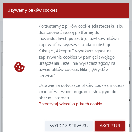
Zaloguj się
Używamy plików cookies
Korzystamy z plików cookie (ciasteczek), aby
Informacja z otwarcia ofert
dostosować naszą platformę do
indywidualnych potrzeb jej użytkowników i
zapewnić najwyższy standard obsługi.
Podgląd
Pobierz dokument
Pobierz dokument
Klikając „Akceptuj” wyrażasz zgodę na
Numer ewidencyjny
Numer postępowania
Nazwa
Et
zapisywanie cookies w pamięci swojego
urządzenia. Jeżeli nie wyrażasz zgody na
użycie plików cookies kliknij „Wyjdź z
511034
AU-000070
ABM -ZP-2/2026
Dostawa licencji rocznych
skł
oprogramowania do pracy
serwisu”.
grupowej i komunikacji
506375
AU-000062
ABM-ZP-1/2026
Kompleksowa usługa
skł
Ustawienia dotyczące plików cookies możesz
organizacji logistycznej
warsztatów w Warszawie i
zmienić w Twoim programie służącym do
Bostonie (edycja 4)
obsługi internetu.
491143
AU-000038
ABM-ZP-7/2025
Dostawa licencji
skł
Przeczytaj więcej o plikach cookie
oprogramowania do
zapewnienia
bezpieczeństwa informacji
na potrzeby Agencji Badań
Medycznych
WYJDŹ Z SERWISU
AKCEPTUJ
472619
AU-000010
ABM -ZP-3/2025
Dostawa licencji rocznych
skł
oprogramowania do pracy