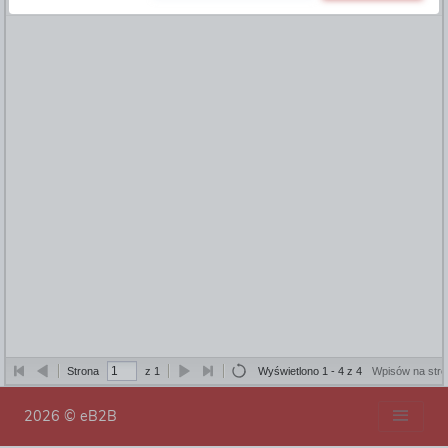
grupowej i komunikacji
Strona
z 1
Wyświetlono 1 - 4 z 4
Wpisów na stro
2026 © eB2B